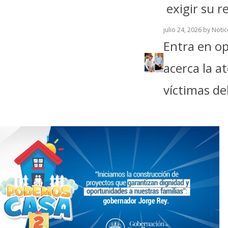
exigir su r
julio 24, 2026
by Noti
Entra en op
acerca la a
víctimas de