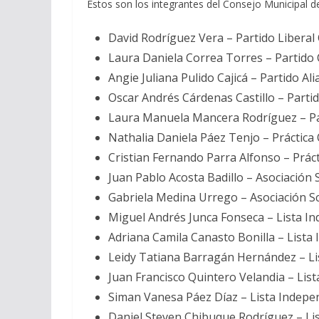
Estos son los integrantes del Consejo Municipal d
David Rodríguez Vera – Partido Libera
Laura Daniela Correa Torres – Partid
Angie Juliana Pulido Cajicá – Partido Al
Oscar Andrés Cárdenas Castillo – Partid
Laura Manuela Mancera Rodríguez – Part
Nathalia Daniela Páez Tenjo – Práctic
Cristian Fernando Parra Alfonso – Prá
Juan Pablo Acosta Badillo – Asociación
Gabriela Medina Urrego – Asociación S
Miguel Andrés Junca Fonseca – Lista I
Adriana Camila Canasto Bonilla – Lista
Leidy Tatiana Barragán Hernández – Li
Juan Francisco Quintero Velandia – Lis
Siman Vanesa Páez Díaz – Lista Indepe
Daniel Steven Chibuque Rodríguez – Li